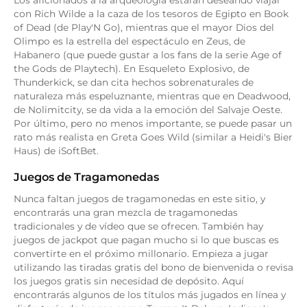
con Rich Wilde a la caza de los tesoros de Egipto en Book
of Dead (de Play'N Go), mientras que el mayor Dios del
Olimpo es la estrella del espectáculo en Zeus, de
Habanero (que puede gustar a los fans de la serie Age of
the Gods de Playtech). En Esqueleto Explosivo, de
Thunderkick, se dan cita hechos sobrenaturales de
naturaleza más espeluznante, mientras que en Deadwood,
de Nolimitcity, se da vida a la emoción del Salvaje Oeste.
Por último, pero no menos importante, se puede pasar un
rato más realista en Greta Goes Wild (similar a Heidi's Bier
Haus) de iSoftBet.
Juegos de Tragamonedas
Nunca faltan juegos de tragamonedas en este sitio, y
encontrarás una gran mezcla de tragamonedas
tradicionales y de vídeo que se ofrecen. También hay
juegos de jackpot que pagan mucho si lo que buscas es
convertirte en el próximo millonario. Empieza a jugar
utilizando las tiradas gratis del bono de bienvenida o revisa
los juegos gratis sin necesidad de depósito. Aquí
encontrarás algunos de los títulos más jugados en línea y