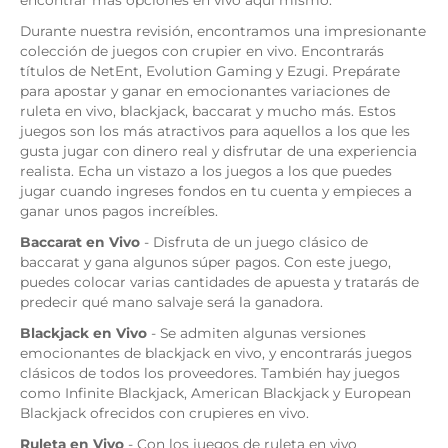
Durante nuestra revisión, encontramos una impresionante
colección de juegos con crupier en vivo. Encontrarás
títulos de NetEnt, Evolution Gaming y Ezugi. Prepárate
para apostar y ganar en emocionantes variaciones de
ruleta en vivo, blackjack, baccarat y mucho más. Estos
juegos son los más atractivos para aquellos a los que les
gusta jugar con dinero real y disfrutar de una experiencia
realista. Echa un vistazo a los juegos a los que puedes
jugar cuando ingreses fondos en tu cuenta y empieces a
ganar unos pagos increíbles.
Baccarat en Vivo
- Disfruta de un juego clásico de
baccarat y gana algunos súper pagos. Con este juego,
puedes colocar varias cantidades de apuesta y tratarás de
predecir qué mano salvaje será la ganadora.
Blackjack en Vivo
- Se admiten algunas versiones
emocionantes de blackjack en vivo, y encontrarás juegos
clásicos de todos los proveedores. También hay juegos
como Infinite Blackjack, American Blackjack y European
Blackjack ofrecidos con crupieres en vivo.
Ruleta en Vivo
- Con los juegos de ruleta en vivo