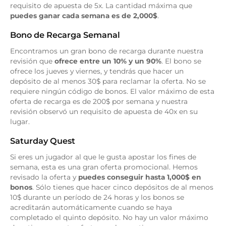
requisito de apuesta de 5x. La cantidad máxima que
puedes ganar cada semana es de 2,000$
.
Bono de Recarga Semanal
Encontramos un gran bono de recarga durante nuestra
revisión que
ofrece entre un 10% y un 90%
. El bono se
ofrece los jueves y viernes, y tendrás que hacer un
depósito de al menos 30$ para reclamar la oferta. No se
requiere ningún código de bonos. El valor máximo de esta
oferta de recarga es de 200$ por semana y nuestra
revisión observó un requisito de apuesta de 40x en su
lugar.
Saturday Quest
Si eres un jugador al que le gusta apostar los fines de
semana, esta es una gran oferta promocional. Hemos
revisado la oferta y
puedes conseguir hasta 1,000$ en
bonos
. Sólo tienes que hacer cinco depósitos de al menos
10$ durante un período de 24 horas y los bonos se
acreditarán automáticamente cuando se haya
completado el quinto depósito. No hay un valor máximo