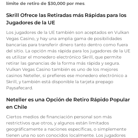
límite de retiro de $30,000 por mes
.
Skrill Ofrece las Retiradas más Rápidas para los
Jugadores de la UE
Los jugadores de la UE también son aceptados en Vulkan
Vegas Casino, y hay una amplia gama de posibilidades
bancarias para transferir dinero tanto dentro como fuera
del sitio. La opción más rápida para los jugadores de la UE
es utilizar el monedero electrónico Skrill, que permite
retirar las ganancias de la forma más rápida y segura.
Vulkan Vegas Casino también es uno de los mejores
casinos Neteller, si prefieres ese monedero electrónico a
Skrill, y también está disponible la tarjeta prepago
Paysafecard.
Neteller es una Opción de Retiro Rápido Popular
en Chile
Ciertos medios de financiación personal son más
restrictivos que otros, y algunos están limitados
geográficamente a naciones específicas, o simplemente
tienen una no son conocidos localmente. Los jugadores