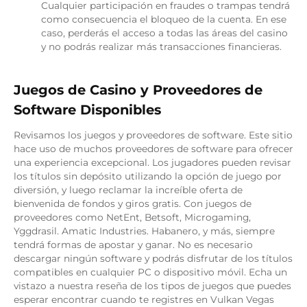
Cualquier participación en fraudes o trampas tendrá
como consecuencia el bloqueo de la cuenta. En ese
caso, perderás el acceso a todas las áreas del casino
y no podrás realizar más transacciones financieras.
Juegos de Casino y Proveedores de
Software Disponibles
Revisamos los juegos y proveedores de software. Este sitio
hace uso de muchos proveedores de software para ofrecer
una experiencia excepcional. Los jugadores pueden revisar
los títulos sin depósito utilizando la opción de juego por
diversión, y luego reclamar la increíble oferta de
bienvenida de fondos y giros gratis. Con juegos de
proveedores como NetEnt, Betsoft, Microgaming,
Yggdrasil. Amatic Industries. Habanero, y más, siempre
tendrá formas de apostar y ganar. No es necesario
descargar ningún software y podrás disfrutar de los títulos
compatibles en cualquier PC o dispositivo móvil. Echa un
vistazo a nuestra reseña de los tipos de juegos que puedes
esperar encontrar cuando te registres en Vulkan Vegas