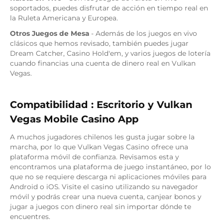
soportados, puedes disfrutar de acción en tiempo real en
la Ruleta Americana y Europea.
Otros Juegos de Mesa
- Además de los juegos en vivo
clásicos que hemos revisado, también puedes jugar
Dream Catcher, Casino Hold'em, y varios juegos de lotería
cuando financias una cuenta de dinero real en Vulkan
Vegas.
Compatibilidad : Escritorio y Vulkan
Vegas Mobile Casino App
A muchos jugadores chilenos les gusta jugar sobre la
marcha, por lo que Vulkan Vegas Casino ofrece una
plataforma móvil de confianza. Revisamos esta y
encontramos una plataforma de juego instantáneo, por lo
que no se requiere descarga ni aplicaciones móviles para
Android o iOS. Visite el casino utilizando su navegador
móvil y podrás crear una nueva cuenta, canjear bonos y
jugar a juegos con dinero real sin importar dónde te
encuentres.