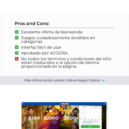
Pros and Cons:
Excelente oferta de bienvenida
Juegos cuidadosamente divididos en
categorías
Interfaz fácil de usar
Aprobado por eCOGRA
No todos los términos y condiciones del sitio
están traducidos a la opción de idioma
proporcionada en la página.
Más información sobre VulkanVegas Casino