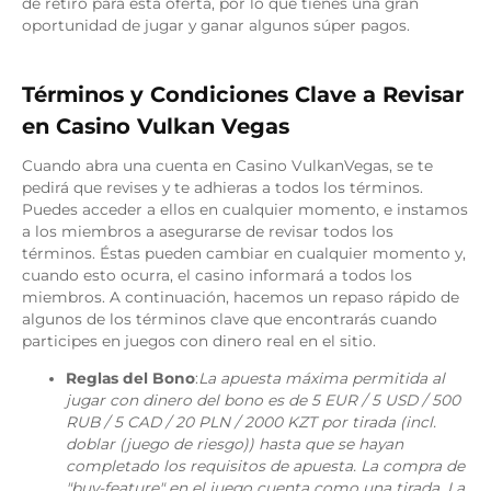
de retiro para esta oferta, por lo que tienes una gran
oportunidad de jugar y ganar algunos súper pagos.
Términos y Condiciones Clave a Revisar
en Casino Vulkan Vegas
Cuando abra una cuenta en Casino VulkanVegas, se te
pedirá que revises y te adhieras a todos los términos.
Puedes acceder a ellos en cualquier momento, e instamos
a los miembros a asegurarse de revisar todos los
términos. Éstas pueden cambiar en cualquier momento y,
cuando esto ocurra, el casino informará a todos los
miembros. A continuación, hacemos un repaso rápido de
algunos de los términos clave que encontrarás cuando
participes en juegos con dinero real en el sitio.
Reglas del Bono
:
La apuesta máxima permitida al
jugar con dinero del bono es de 5 EUR / 5 USD / 500
RUB / 5 CAD / 20 PLN / 2000 KZT por tirada (incl.
doblar (juego de riesgo)) hasta que se hayan
completado los requisitos de apuesta. La compra de
"buy-feature" en el juego cuenta como una tirada. La