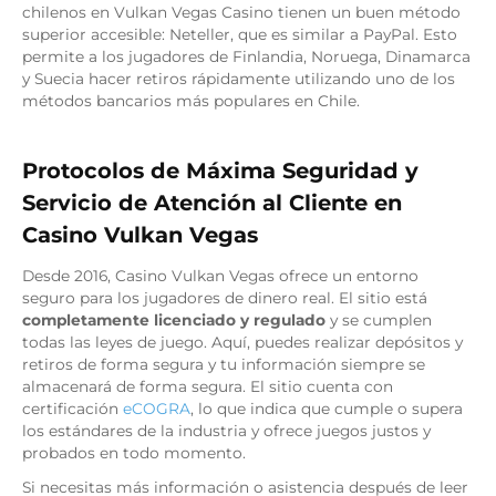
chilenos en Vulkan Vegas Casino tienen un buen método
superior accesible: Neteller, que es similar a PayPal. Esto
permite a los jugadores de Finlandia, Noruega, Dinamarca
y Suecia hacer retiros rápidamente utilizando uno de los
métodos bancarios más populares en Chile.
Protocolos de Máxima Seguridad y
Servicio de Atención al Cliente en
Casino Vulkan Vegas
Desde 2016, Casino Vulkan Vegas ofrece un entorno
seguro para los jugadores de dinero real. El sitio está
completamente licenciado y regulado
y se cumplen
todas las leyes de juego. Aquí, puedes realizar depósitos y
retiros de forma segura y tu información siempre se
almacenará de forma segura. El sitio cuenta con
certificación
eCOGRA
, lo que indica que cumple o supera
los estándares de la industria y ofrece juegos justos y
probados en todo momento.
Si necesitas más información o asistencia después de leer