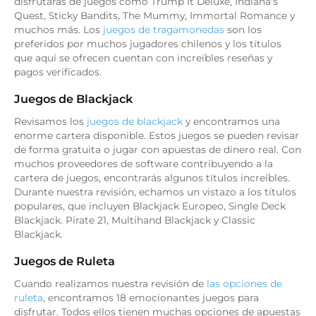
disfrutarás de juegos como Trump It Deluxe, Indiana's
Quest, Sticky Bandits, The Mummy, Immortal Romance y
muchos más. Los
juegos de tragamonedas
son los
preferidos por muchos jugadores chilenos y los títulos
que aquí se ofrecen cuentan con increíbles reseñas y
pagos verificados.
Juegos de Blackjack
Revisamos los
juegos de blackjack
y encontramos una
enorme cartera disponible. Estos juegos se pueden revisar
de forma gratuita o jugar con apuestas de dinero real. Con
muchos proveedores de software contribuyendo a la
cartera de juegos, encontrarás algunos títulos increíbles.
Durante nuestra revisión, echamos un vistazo a los títulos
populares, que incluyen Blackjack Europeo, Single Deck
Blackjack. Pirate 21, Multihand Blackjack y Classic
Blackjack.
Juegos de Ruleta
Cuando realizamos nuestra revisión de
las opciones de
ruleta
, encontramos 18 emocionantes juegos para
disfrutar. Todos ellos tienen muchas opciones de apuestas