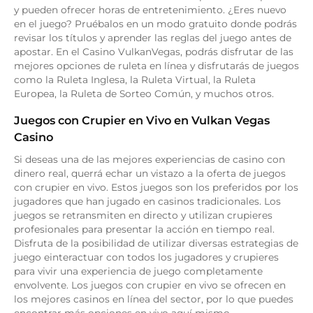
y pueden ofrecer horas de entretenimiento. ¿Eres nuevo
en el juego? Pruébalos en un modo gratuito donde podrás
revisar los títulos y aprender las reglas del juego antes de
apostar. En el Casino VulkanVegas, podrás disfrutar de las
mejores opciones de ruleta en línea y disfrutarás de juegos
como la Ruleta Inglesa, la Ruleta Virtual, la Ruleta
Europea, la Ruleta de Sorteo Común, y muchos otros.
Juegos con Crupier en Vivo en Vulkan Vegas
Casino
Si deseas una de las mejores experiencias de casino con
dinero real, querrá echar un vistazo a la oferta de juegos
con crupier en vivo. Estos juegos son los preferidos por los
jugadores que han jugado en casinos tradicionales. Los
juegos se retransmiten en directo y utilizan crupieres
profesionales para presentar la acción en tiempo real.
Disfruta de la posibilidad de utilizar diversas estrategias de
juego einteractuar con todos los jugadores y crupieres
para vivir una experiencia de juego completamente
envolvente. Los juegos con crupier en vivo se ofrecen en
los mejores casinos en línea del sector, por lo que puedes
encontrar más opciones en vivo aquí mismo.