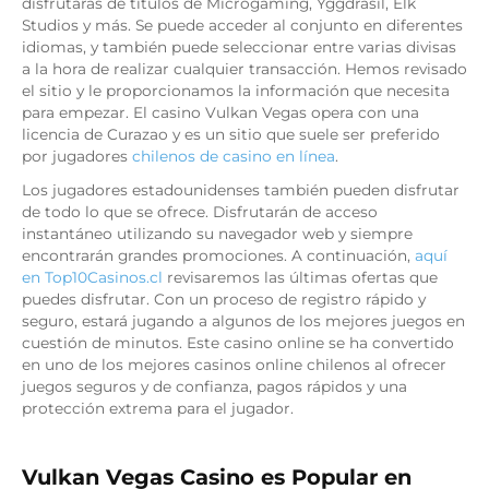
disfrutarás de títulos de Microgaming, Yggdrasil, Elk
Studios y más. Se puede acceder al conjunto en diferentes
idiomas, y también puede seleccionar entre varias divisas
a la hora de realizar cualquier transacción. Hemos revisado
el sitio y le proporcionamos la información que necesita
para empezar. El casino Vulkan Vegas opera con una
licencia de Curazao y es un sitio que suele ser preferido
por jugadores
chilenos de casino en línea
.
Los jugadores estadounidenses también pueden disfrutar
de todo lo que se ofrece. Disfrutarán de acceso
instantáneo utilizando su navegador web y siempre
encontrarán grandes promociones. A continuación,
aquí
en Top10Casinos.cl
revisaremos las últimas ofertas que
puedes disfrutar. Con un proceso de registro rápido y
seguro, estará jugando a algunos de los mejores juegos en
cuestión de minutos. Este casino online se ha convertido
en uno de los mejores casinos online chilenos al ofrecer
juegos seguros y de confianza, pagos rápidos y una
protección extrema para el jugador.
Vulkan Vegas Casino es Popular en