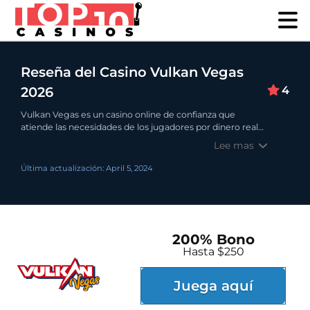
Reseña del Casino Vulkan Vegas
4
2026
Vulkan Vegas es un casino online de confianza que
atiende las necesidades de los jugadores por dinero real
de Chile, y otros países como Canadá y Estados Unidos.
Lee mas
También pueden acceder a él desde algunos países
latinoamericanos como México y Perú. Nuestra reseña
Última actualización: April 5, 2024
del casino Vulkan Vegas examina métodos bancarios
como Neteller, Skrill, Débito y Paysafecard, así como
bonos sin depósito y de tiradas gratis, atención al cliente y
seguridad. Nuestra reseña también evalúa el software y la
biblioteca de juegos para que puedas tomar una decisión
200% Bono
informada sobre si jugar con dinero real en este sitio en
Hasta $250
2026.
Juega aquí