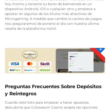
hoy mismo y reclame su bono de bienvenida en un
dispositivo Android, iOS o cualquier otro y empiece a
apostar en algunos de los títulos más atractivos de
Microgaming. A medida que cambie la cartera de juegos,
nos aseguraremos de ponerle al día con nuestra última
reseña de la plataforma móvil.
Preguntas Frecuentes Sobre Depósitos
y Reintegros
Cuando esté listo para empezar a hacer apuestas,
descubrirá que Colosseum Casino acepta las opciones