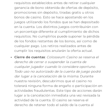
requisitos establecidos antes de retirar cualquier
ganancia de bono obtenida de ofertas de depósito,
promociones sin depósito, tiradas gratis u otros
bonos de casino. Esto se hace apostando en los
juegos utilizando los fondos que se han depositado
en la cuenta. Los distintos juegos contribuirán con
un porcentaje diferente al cumplimiento de dichos
requisitos. No cumplirlos puede suponer la pérdida
de los fondos restantes de los bonos, así como de
cualquier pago. Los retiros realizados antes de
cumplir los requisitos anularán la oferta actual.
Cierre de cuentas
:
Colosseum Casino se reserva el
derecho de cerrar o suspender la cuenta de
cualquier jugador cuando lo considere oportuno.
Todo uso no autorizado de la cuenta de juego podrá
dar lugar a la cancelación de la misma.
Durante
nuestra revisión, descubrimos que el casino no
tolerará ninguna forma de engaño o participación en
actividades fraudulentas. Este tipo de acciones darán
lugar a la cancelación inmediata una vez revisada la
actividad de la cuenta. El casino se reserva el
derecho de retener todo el saldo de la cuenta al