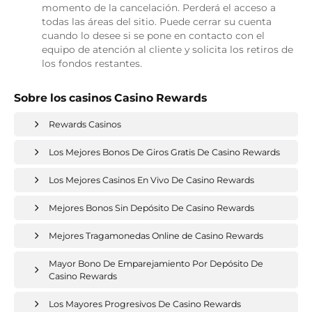
momento de la cancelación. Perderá el acceso a
todas las áreas del sitio. Puede cerrar su cuenta
cuando lo desee si se pone en contacto con el
equipo de atención al cliente y solicita los retiros de
los fondos restantes.
Sobre los casinos Casino Rewards
Rewards Casinos
Los Mejores Bonos De Giros Gratis De Casino Rewards
Los Mejores Casinos En Vivo De Casino Rewards
Mejores Bonos Sin Depósito De Casino Rewards
Mejores Tragamonedas Online de Casino Rewards
Mayor Bono De Emparejamiento Por Depósito De
Casino Rewards
Los Mayores Progresivos De Casino Rewards