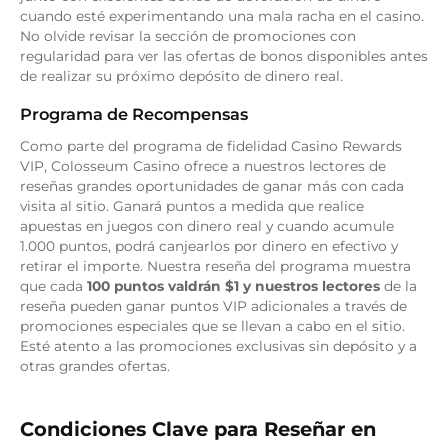
cuando esté experimentando una mala racha en el casino.
No olvide revisar la sección de promociones con
regularidad para ver las ofertas de bonos disponibles antes
de realizar su próximo depósito de dinero real.
Programa de Recompensas
Como parte del programa de fidelidad Casino Rewards
VIP, Colosseum Casino ofrece a nuestros lectores de
reseñas grandes oportunidades de ganar más con cada
visita al sitio. Ganará puntos a medida que realice
apuestas en juegos con dinero real y cuando acumule
1.000 puntos, podrá canjearlos por dinero en efectivo y
retirar el importe. Nuestra reseña del programa muestra
que cada
100 puntos valdrán $1 y nuestros lectores
de la
reseña pueden ganar puntos VIP adicionales a través de
promociones especiales que se llevan a cabo en el sitio.
Esté atento a las promociones exclusivas sin depósito y a
otras grandes ofertas.
Condiciones Clave para Reseñar en