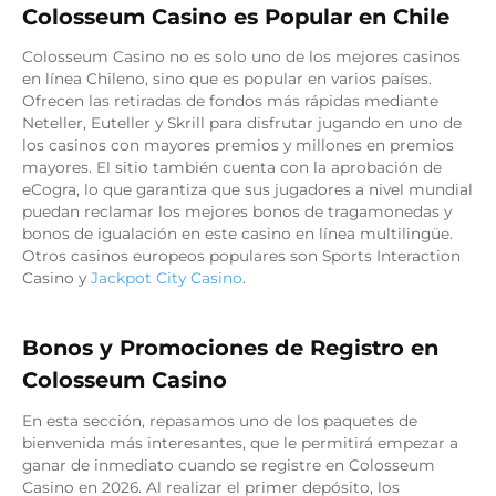
Colosseum Casino es Popular en Chile
Colosseum Casino no es solo uno de los mejores casinos
en línea Chileno, sino que es popular en varios países.
Ofrecen las retiradas de fondos más rápidas mediante
Neteller, Euteller y Skrill para disfrutar jugando en uno de
los casinos con mayores premios y millones en premios
mayores. El sitio también cuenta con la aprobación de
eCogra, lo que garantiza que sus jugadores a nivel mundial
puedan reclamar los mejores bonos de tragamonedas y
bonos de igualación en este casino en línea multilingüe.
Otros casinos europeos populares son Sports Interaction
Casino y
Jackpot City Casino
.
Bonos y Promociones de Registro en
Colosseum Casino
En esta sección, repasamos uno de los paquetes de
bienvenida más interesantes, que le permitirá empezar a
ganar de inmediato cuando se registre en Colosseum
Casino en 2026. Al realizar el primer depósito, los