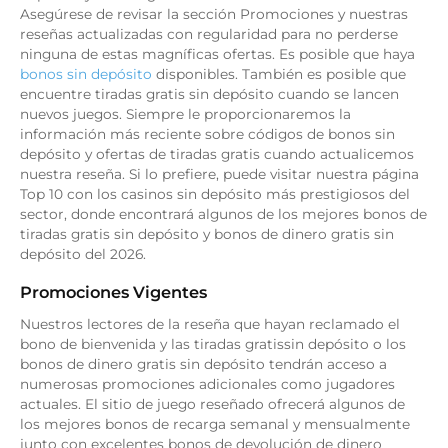
Asegúrese de revisar la sección Promociones y nuestras
reseñas actualizadas con regularidad para no perderse
ninguna de estas magníficas ofertas. Es posible que haya
bonos sin depósito
disponibles. También es posible que
encuentre tiradas gratis sin depósito cuando se lancen
nuevos juegos. Siempre le proporcionaremos la
información más reciente sobre códigos de bonos sin
depósito y ofertas de tiradas gratis cuando actualicemos
nuestra reseña. Si lo prefiere, puede visitar nuestra página
Top 10 con los casinos sin depósito más prestigiosos del
sector, donde encontrará algunos de los mejores bonos de
tiradas gratis sin depósito y bonos de dinero gratis sin
depósito del 2026.
Promociones Vigentes
Nuestros lectores de la reseña que hayan reclamado el
bono de bienvenida y las tiradas gratissin depósito o los
bonos de dinero gratis sin depósito tendrán acceso a
numerosas promociones adicionales como jugadores
actuales. El sitio de juego reseñado ofrecerá algunos de
los mejores bonos de recarga semanal y mensualmente
junto con excelentes bonos de devolución de dinero