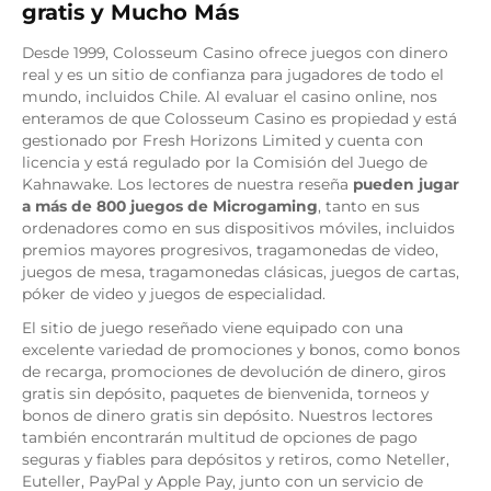
gratis y Mucho Más
Desde 1999, Colosseum Casino ofrece juegos con dinero
real y es un sitio de confianza para jugadores de todo el
mundo, incluidos Chile. Al evaluar el casino online, nos
enteramos de que Colosseum Casino es propiedad y está
gestionado por Fresh Horizons Limited y cuenta con
licencia y está regulado por la Comisión del Juego de
Kahnawake. Los lectores de nuestra reseña
pueden jugar
a más de 800 juegos de Microgaming
, tanto en sus
ordenadores como en sus dispositivos móviles, incluidos
premios mayores progresivos, tragamonedas de video,
juegos de mesa, tragamonedas clásicas, juegos de cartas,
póker de video y juegos de especialidad.
El sitio de juego reseñado viene equipado con una
excelente variedad de promociones y bonos, como bonos
de recarga, promociones de devolución de dinero, giros
gratis sin depósito, paquetes de bienvenida, torneos y
bonos de dinero gratis sin depósito. Nuestros lectores
también encontrarán multitud de opciones de pago
seguras y fiables para depósitos y retiros, como Neteller,
Euteller, PayPal y Apple Pay, junto con un servicio de