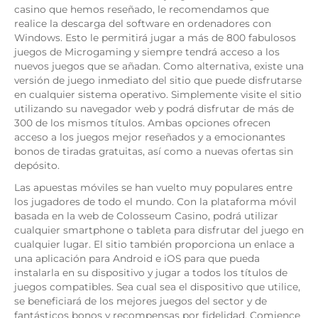
casino que hemos reseñado, le recomendamos que
realice la descarga del software en ordenadores con
Windows. Esto le permitirá jugar a más de 800 fabulosos
juegos de Microgaming y siempre tendrá acceso a los
nuevos juegos que se añadan. Como alternativa, existe una
versión de juego inmediato del sitio que puede disfrutarse
en cualquier sistema operativo. Simplemente visite el sitio
utilizando su navegador web y podrá disfrutar de más de
300 de los mismos títulos. Ambas opciones ofrecen
acceso a los juegos mejor reseñados y a emocionantes
bonos de tiradas gratuitas, así como a nuevas ofertas sin
depósito.
Las apuestas móviles se han vuelto muy populares entre
los jugadores de todo el mundo. Con la plataforma móvil
basada en la web de Colosseum Casino, podrá utilizar
cualquier smartphone o tableta para disfrutar del juego en
cualquier lugar. El sitio también proporciona un enlace a
una aplicación para Android e iOS para que pueda
instalarla en su dispositivo y jugar a todos los títulos de
juegos compatibles. Sea cual sea el dispositivo que utilice,
se beneficiará de los mejores juegos del sector y de
fantásticos bonos y recompensas por fidelidad. Comience