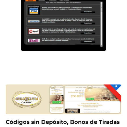
Códigos sin Depósito, Bonos de Tiradas