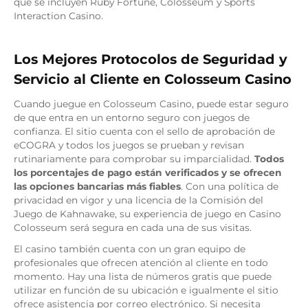
que se incluyen Ruby Fortune, Colosseum y Sports
Interaction Casino.
Los Mejores Protocolos de Seguridad y
Servicio al Cliente en Colosseum Casino
Cuando juegue en Colosseum Casino, puede estar seguro
de que entra en un entorno seguro con juegos de
confianza. El sitio cuenta con el sello de aprobación de
eCOGRA y todos los juegos se prueban y revisan
rutinariamente para comprobar su imparcialidad.
Todos
los porcentajes de pago están verificados y se ofrecen
las opciones bancarias más fiables
. Con una política de
privacidad en vigor y una licencia de la Comisión del
Juego de Kahnawake, su experiencia de juego en Casino
Colosseum será segura en cada una de sus visitas.
El casino también cuenta con un gran equipo de
profesionales que ofrecen atención al cliente en todo
momento. Hay una lista de números gratis que puede
utilizar en función de su ubicación e igualmente el sitio
ofrece asistencia por correo electrónico. Si necesita