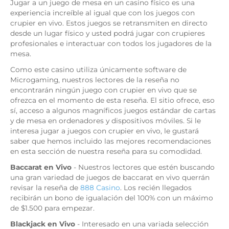
Jugar a un juego de mesa en un casino físico es una
experiencia increíble al igual que con los juegos con
crupier en vivo. Estos juegos se retransmiten en directo
desde un lugar físico y usted podrá jugar con crupieres
profesionales e interactuar con todos los jugadores de la
mesa.
Como este casino utiliza únicamente software de
Microgaming, nuestros lectores de la reseña no
encontrarán ningún juego con crupier en vivo que se
ofrezca en el momento de esta reseña. El sitio ofrece, eso
sí, acceso a algunos magníficos juegos estándar de cartas
y de mesa en ordenadores y dispositivos móviles. Si le
interesa jugar a juegos con crupier en vivo, le gustará
saber que hemos incluido las mejores recomendaciones
en esta sección de nuestra reseña para su comodidad.
Baccarat en Vivo
- Nuestros lectores que estén buscando
una gran variedad de juegos de baccarat en vivo querrán
revisar la reseña de
888 Casino
. Los recién llegados
recibirán un bono de igualación del 100% con un máximo
de $1.500 para empezar.
Blackjack en Vivo
- Interesado en una variada selección