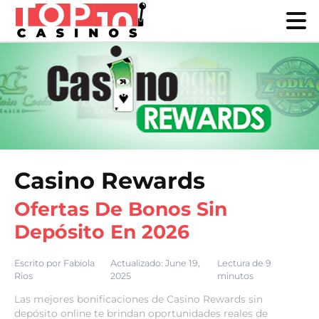
Casino Rewards
Ofertas De Bonos Sin
Depósito En 2026
Escrito por Fabiola
Actualizado: June 19,
Lectura de 9
Rios
2025
minutos
Las mejores bonificaciones de Casino Rewards sin
depósito online te brindan oportunidades reales de