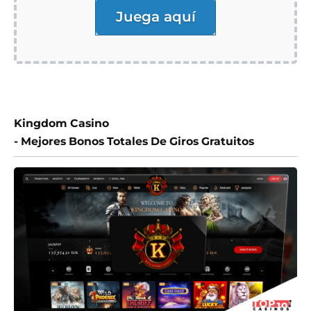
Juega aquí
Kingdom Casino
- Mejores Bonos Totales De Giros Gratuitos