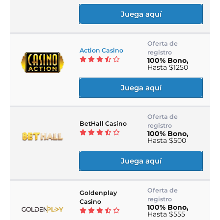
Juega aquí
Oferta de
Action Casino
registro
100% Bono,
Hasta $1250
Juega aquí
Oferta de
BetHall Casino
registro
100% Bono,
Hasta $500
Juega aquí
Oferta de
Goldenplay
registro
Casino
100% Bono,
Hasta $555