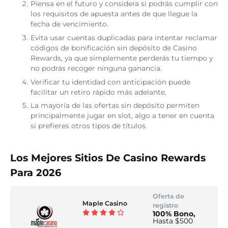
Piensa en el futuro y considera si podrás cumplir con
los requisitos de apuesta antes de que llegue la
fecha de vencimiento.
Evita usar cuentas duplicadas para intentar reclamar
códigos de bonificación sin depósito de Casino
Rewards, ya que simplemente perderás tu tiempo y
no podrás recoger ninguna ganancia.
Verificar tu identidad con anticipación puede
facilitar un retiro rápido más adelante.
La mayoría de las ofertas sin depósito permiten
principalmente jugar en slot, algo a tener en cuenta
si prefieres otros tipos de títulos.
Los Mejores Sitios De Casino Rewards
Para 2026
Oferta de
Maple Casino
registro
100% Bono,
Hasta $500