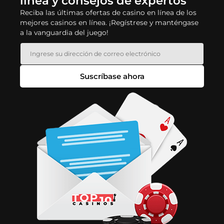
línea y consejos de expertos
Reciba las últimas ofertas de casino en línea de los
mejores casinos en línea. ¡Regístrese y manténgase
a la vanguardia del juego!
Suscríbase ahora