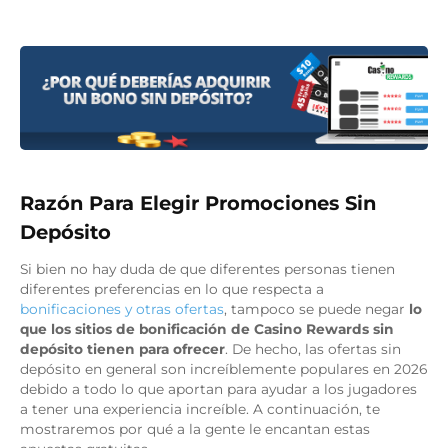
Razón Para Elegir Promociones Sin
Depósito
Si bien no hay duda de que diferentes personas tienen
diferentes preferencias en lo que respecta a
bonificaciones y otras ofertas
, tampoco se puede negar
lo
que los sitios de bonificación de Casino Rewards sin
depósito tienen para ofrecer
. De hecho, las ofertas sin
depósito en general son increíblemente populares en 2026
debido a todo lo que aportan para ayudar a los jugadores
a tener una experiencia increíble. A continuación, te
mostraremos por qué a la gente le encantan estas