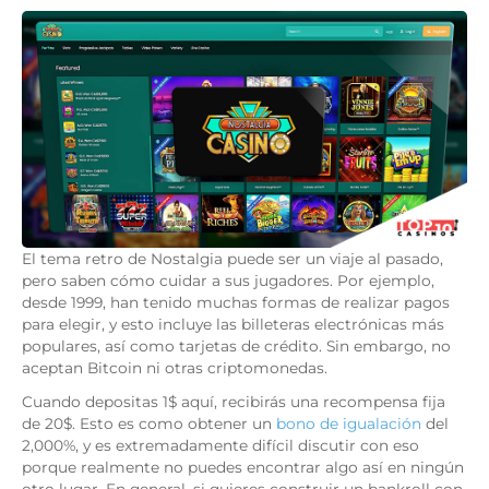
El tema retro de Nostalgia puede ser un viaje al pasado,
pero saben cómo cuidar a sus jugadores. Por ejemplo,
desde 1999, han tenido muchas formas de realizar pagos
para elegir, y esto incluye las billeteras electrónicas más
populares, así como tarjetas de crédito. Sin embargo, no
aceptan Bitcoin ni otras criptomonedas.
Cuando depositas 1$ aquí, recibirás una recompensa fija
de 20$. Esto es como obtener un
bono de igualación
del
2,000%, y es extremadamente difícil discutir con eso
porque realmente no puedes encontrar algo así en ningún