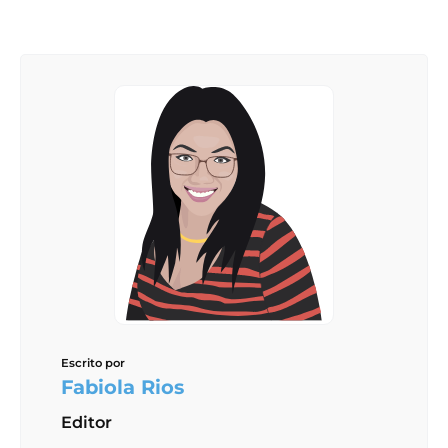
Escrito por
Fabiola Rios
Editor