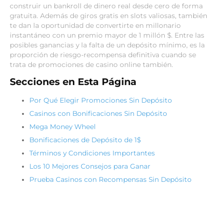
construir un bankroll de dinero real desde cero de forma
gratuita. Además de giros gratis en slots valiosas, también
te dan la oportunidad de convertirte en millonario
instantáneo con un premio mayor de 1 millón $. Entre las
posibles ganancias y la falta de un depósito mínimo, es la
proporción de riesgo-recompensa definitiva cuando se
trata de promociones de casino online también.
Secciones en Esta Página
Por Qué Elegir Promociones Sin Depósito
Casinos con Bonificaciones Sin Depósito
Mega Money Wheel
Bonificaciones de Depósito de 1$
Términos y Condiciones Importantes
Los 10 Mejores Consejos para Ganar
Prueba Casinos con Recompensas Sin Depósito