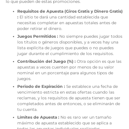
lo que pueden de estas promociones.
Requisitos de Apuesta (Giros Gratis y Dinero Gratis)
:
El sitio te dará una cantidad establecida que
necesitas completar en apuestas totales antes de
poder retirar el dinero.
Juegos Permitidos :
No siempre puedes jugar todos
los títulos o géneros disponibles, y a veces hay una
lista explícita de juegos que puedes o no puedes
jugar durante el cumplimiento de los requisitos.
Contribución del Juego (%) :
Otra opción es que las
apuestas a veces cuenten por menos de su valor
nominal en un porcentaje para algunos tipos de
juegos.
Periodo de Expiración :
Se establece una fecha de
vencimiento estricta en estas ofertas cuando las
reclamas, y los requisitos de apuesta tienen que ser
completados antes de entonces, o se eliminarán de
tu cuenta.
Límites de Apuesta :
No es raro ver un tamaño
máximo de apuesta establecido que se aplica a
todas las apuestas individuales realizadas.