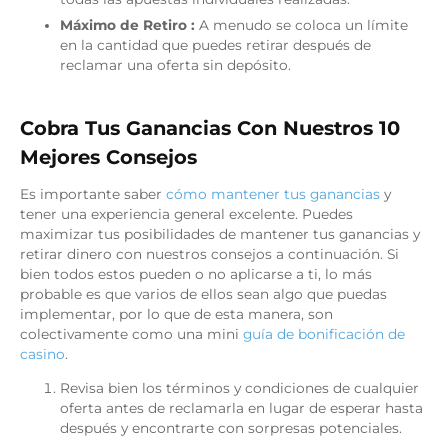
Máximo de Retiro :
A menudo se coloca un límite
en la cantidad que puedes retirar después de
reclamar una oferta sin depósito.
Cobra Tus Ganancias Con Nuestros 10
Mejores Consejos
Es importante saber
cómo mantener tus ganancias
y
tener una experiencia general excelente. Puedes
maximizar tus posibilidades de mantener tus ganancias y
retirar dinero con nuestros consejos a continuación. Si
bien todos estos pueden o no aplicarse a ti, lo más
probable es que varios de ellos sean algo que puedas
implementar, por lo que de esta manera, son
colectivamente como una mini
guía de bonificación de
casino
.
Revisa bien los términos y condiciones de cualquier
oferta antes de reclamarla en lugar de esperar hasta
después y encontrarte con sorpresas potenciales.