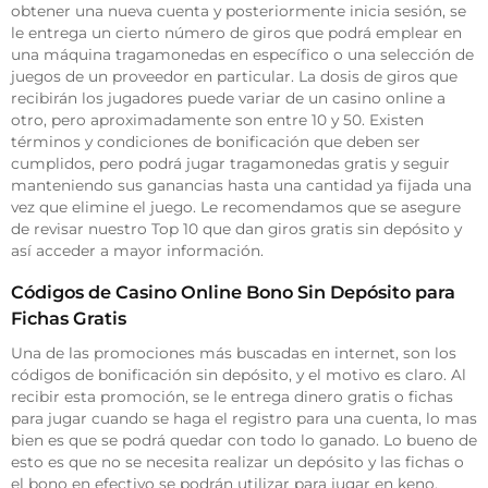
obtener una nueva cuenta y posteriormente inicia sesión, se
le entrega un cierto número de giros que podrá emplear en
una máquina tragamonedas en específico o una selección de
juegos de un proveedor en particular. La dosis de giros que
recibirán los jugadores puede variar de un casino online a
otro, pero aproximadamente son entre 10 y 50. Existen
términos y condiciones de bonificación que deben ser
cumplidos, pero podrá jugar tragamonedas gratis y seguir
manteniendo sus ganancias hasta una cantidad ya fijada una
vez que elimine el juego. Le recomendamos que se asegure
de revisar nuestro Top 10 que dan giros gratis sin depósito y
así acceder a mayor información.
Códigos de Casino Online Bono Sin Depósito para
Fichas Gratis
Una de las promociones más buscadas en internet, son los
códigos de bonificación sin depósito, y el motivo es claro. Al
recibir esta promoción, se le entrega dinero gratis o fichas
para jugar cuando se haga el registro para una cuenta, lo mas
bien es que se podrá quedar con todo lo ganado. Lo bueno de
esto es que no se necesita realizar un depósito y las fichas o
el bono en efectivo se podrán utilizar para jugar en keno,