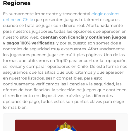
Regiones
Es sumamente importante y trascendental
elegir casinos
online en Chile
que presenten juegos totalmente seguros
cuando se trata de jugar con dinero real. Afortunadamente
para nuestros jugadores, todas las opciones que aparecen en
nuestro sitio web,
cuentan con licencia y contienen juegos
y pagos 100% verificados
, y por supuesto son sometidos a
controles de seguridad muy extenuantes. Afortunadamente
los jugadores pueden jugar en múltiples páginas. Una de las
formas que utilizamos en Top10 para encontrar la top opción,
es revisar y comparar operadores en Chile. De esta forma nos
aseguramos que los sitios que publicitamos y que aparecen
en nuestros listados, sean compatibles, para esto
continuamente verificamos las licencias y la seguridad, las
ofertas de bonificación, la selección de juegos que contienen,
el rendimiento en dispositivos móviles y las diferentes
opciones de pago, todos estos son puntos claves para elegir
lo mas bien.