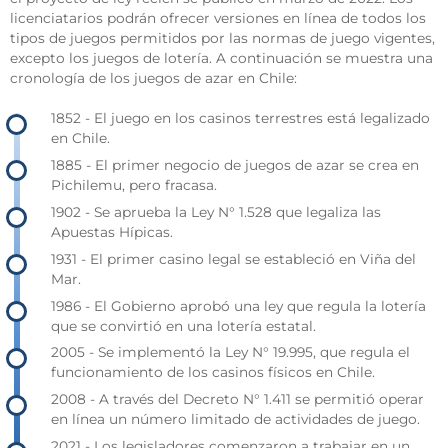
licenciatarios podrán ofrecer versiones en línea de todos los
tipos de juegos permitidos por las normas de juego vigentes,
excepto los juegos de lotería. A continuación se muestra una
cronología de los juegos de azar en Chile:
1852 - El juego en los casinos terrestres está legalizado
en Chile.
1885 - El primer negocio de juegos de azar se crea en
Pichilemu, pero fracasa.
1902 - Se aprueba la Ley N° 1.528 que legaliza las
Apuestas Hípicas.
1931 - El primer casino legal se estableció en Viña del
Mar.
1986 - El Gobierno aprobó una ley que regula la lotería
que se convirtió en una lotería estatal.
2005 - Se implementó la Ley N° 19.995, que regula el
funcionamiento de los casinos físicos en Chile.
2008 - A través del Decreto N° 1.411 se permitió operar
en línea un número limitado de actividades de juego.
2021 - Los legisladores comenzaron a trabajar en un