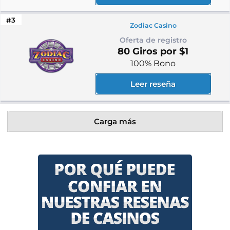
#3
Zodiac Casino
Oferta de registro
80 Giros por $1
100% Bono
Leer reseña
Carga más