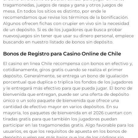
tragamonedas, juegos de raspa y gana y otros juegos de
mesa. En todos los sitios es distinto, por ende le
recomendamos que revise los términos de la bonificación.
Algunos ofrecen fichas con crupier en vivo sin la necesidad
de un depósito. Si es de los jugadores que busca probar
nuevosjuegos sin tener que usar su dinero personal, empiece
buscando en nuestro listado de bonos sin depósito.
Bonos de Registro para Casino Online de Chile
El casino en linea Chile recompensa con bonos en efectivo y,
cotidianamente, giros gratis cuando se realiza el primer
depósito. Generalmente, se entrega un bono de igualación
porcentual que duplica o triplica los fondos de los jugadores
y le entregará más efectivo para que pueda jugar. El bono de
bienvenida que entregan, puede ser una oferta de depósito
único o un solo paquete de bienvenida que ofrece una
cantidad de efectivo mayor en varios depósitos. En su
mayoría, los paquetes de bienvenida en el 2026 cuentan con
tiradas gratis para que también los jugadores puedan
participar en las tragamonedas gratis. Algo favorable para los
usuarios, es que los requisitos de apuesta en los bonos de
depósito suelen ser más bajos que los de los códigos sin