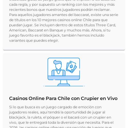
cada regla, y por supuesto un ranking con los mejores y más
recientes bonos que nuestros jugadores podrán reclamar.
Para aquellos jugadores amantes del baccarat, existe una serie
de títulos en los 10 mejores casinos online Chile para que
puedan jugar. Se incluyen dentro de estos títulos Three Card,
American, Baccarat en Banque y muchos más. Ahora, si tu
juego favorito es el blackjack, también hemos incluido
variantes que puedes elegir.
Casinos Online Para Chile con Crupier en Vivo
Si lo que busca es un juego cargado de emoción con
jugadores reales, aquí tendrá la oportunidad de jugar al
blackjack, la ruleta, el póquer o el bacará con un crupier en
vivo, que le entregará toda la diversión que necesita. Para el
2026, las casinos online ofrecen una sección de juegos que