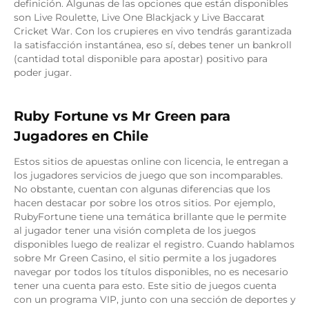
definición. Algunas de las opciones que están disponibles
son Live Roulette, Live One Blackjack y Live Baccarat
Cricket War. Con los crupieres en vivo tendrás garantizada
la satisfacción instantánea, eso sí, debes tener un bankroll
(cantidad total disponible para apostar) positivo para
poder jugar.
Ruby Fortune vs Mr Green para
Jugadores en Chile
Estos sitios de apuestas online con licencia, le entregan a
los jugadores servicios de juego que son incomparables.
No obstante, cuentan con algunas diferencias que los
hacen destacar por sobre los otros sitios. Por ejemplo,
RubyFortune tiene una temática brillante que le permite
al jugador tener una visión completa de los juegos
disponibles luego de realizar el registro. Cuando hablamos
sobre Mr Green Casino, el sitio permite a los jugadores
navegar por todos los títulos disponibles, no es necesario
tener una cuenta para esto. Este sitio de juegos cuenta
con un programa VIP, junto con una sección de deportes y