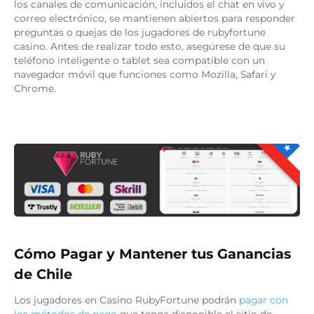
los canales de comunicación, incluidos el chat en vivo y
correo electrónico, se mantienen abiertos para responder
preguntas o quejas de los jugadores de rubyfortune
casino. Antes de realizar todo esto, asegúrese de que su
teléfono inteligente o tablet sea compatible con un
navegador móvil que funciones como Mozilla, Safari y
Chrome.
Cómo Pagar y Mantener tus Ganancias
de Chile
Los jugadores en Casino RubyFortune podrán
pagar con
los métodos de pago
que tenga disponible el sitio de