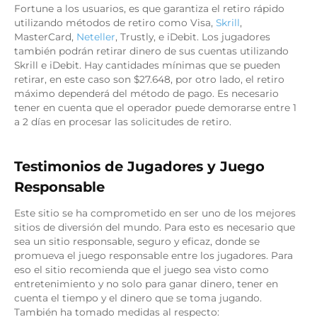
Fortune a los usuarios, es que garantiza el retiro rápido
utilizando métodos de retiro como Visa,
Skrill
,
MasterCard,
Neteller
, Trustly, e iDebit. Los jugadores
también podrán retirar dinero de sus cuentas utilizando
Skrill e iDebit. Hay cantidades mínimas que se pueden
retirar, en este caso son $27.648, por otro lado, el retiro
máximo dependerá del método de pago. Es necesario
tener en cuenta que el operador puede demorarse entre 1
a 2 días en procesar las solicitudes de retiro.
Testimonios de Jugadores y Juego
Responsable
Este sitio se ha comprometido en ser uno de los mejores
sitios de diversión del mundo. Para esto es necesario que
sea un sitio responsable, seguro y eficaz, donde se
promueva el juego responsable entre los jugadores. Para
eso el sitio recomienda que el juego sea visto como
entretenimiento y no solo para ganar dinero, tener en
cuenta el tiempo y el dinero que se toma jugando.
También ha tomado medidas al respecto: