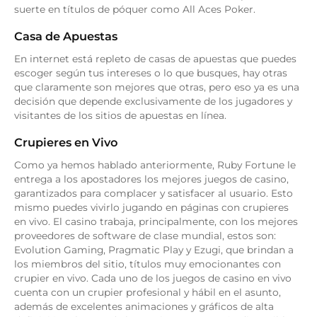
suerte en títulos de póquer como All Aces Poker.
Casa de Apuestas
En internet está repleto de casas de apuestas que puedes
escoger según tus intereses o lo que busques, hay otras
que claramente son mejores que otras, pero eso ya es una
decisión que depende exclusivamente de los jugadores y
visitantes de los sitios de apuestas en línea.
Crupieres en Vivo
Como ya hemos hablado anteriormente, Ruby Fortune le
entrega a los apostadores los mejores juegos de casino,
garantizados para complacer y satisfacer al usuario. Esto
mismo puedes vivirlo jugando en páginas con crupieres
en vivo. El casino trabaja, principalmente, con los mejores
proveedores de software de clase mundial, estos son:
Evolution Gaming, Pragmatic Play y Ezugi, que brindan a
los miembros del sitio, títulos muy emocionantes con
crupier en vivo. Cada uno de los juegos de casino en vivo
cuenta con un crupier profesional y hábil en el asunto,
además de excelentes animaciones y gráficos de alta