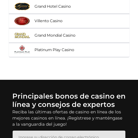
Grand Hotel Casino
Villento Casino
Grand Mondial Casino
Platinum Play Casino
Principales bonos de casino en
línea y consejos de expertos
Reciba las últimas ofertas de casino en línea de los
mejores casinos en línea. ¡Regístrese y manténgase
a la vanguardia del juego!