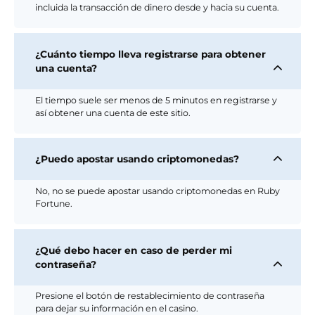
incluida la transacción de dinero desde y hacia su cuenta.
¿Cuánto tiempo lleva registrarse para obtener
una cuenta?
El tiempo suele ser menos de 5 minutos en registrarse y
así obtener una cuenta de este sitio.
¿Puedo apostar usando criptomonedas?
No, no se puede apostar usando criptomonedas en Ruby
Fortune.
¿Qué debo hacer en caso de perder mi
contraseña?
Presione el botón de restablecimiento de contraseña
para dejar su información en el casino.