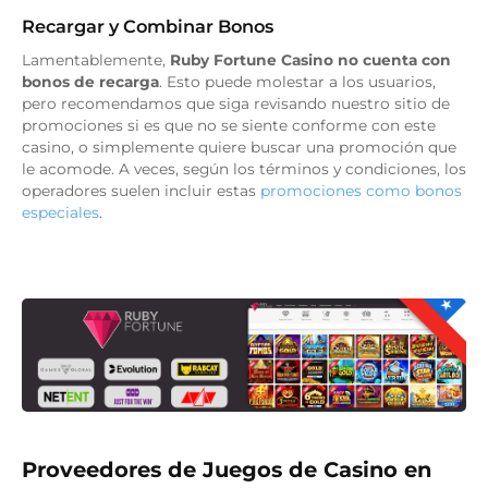
Recargar y Combinar Bonos
Lamentablemente,
Ruby Fortune Casino no cuenta con
bonos de recarga
. Esto puede molestar a los usuarios,
pero recomendamos que siga revisando nuestro sitio de
promociones si es que no se siente conforme con este
casino, o simplemente quiere buscar una promoción que
le acomode. A veces, según los términos y condiciones, los
operadores suelen incluir estas
promociones como bonos
especiales
.
Proveedores de Juegos de Casino en