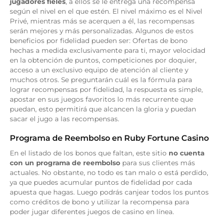
jugadores fieles
, a ellos se le entrega una recompensa
según el nivel en el que estén. El nivel máximo es el Nivel
Privé, mientras más se acerquen a él, las recompensas
serán mejores y más personalizadas. Algunos de estos
beneficios por fidelidad pueden ser: Ofertas de bono
hechas a medida exclusivamente para ti, mayor velocidad
en la obtención de puntos, competiciones por doquier,
acceso a un exclusivo equipo de atención al cliente y
muchos otros. Se preguntarán cuál es la fórmula para
lograr recompensas por fidelidad, la respuesta es simple,
apostar en sus juegos favoritos lo más recurrente que
puedan, esto permitirá que alcancen la gloria y puedan
sacar el jugo a las recompensas.
Programa de Reembolso en Ruby Fortune Casino
En el listado de los bonos que faltan, este sitio
no cuenta
con un programa de reembolso
para sus clientes más
actuales. No obstante, no todo es tan malo o está perdido,
ya que puedes acumular puntos de fidelidad por cada
apuesta que hagas. Luego podrás canjear todos los puntos
como créditos de bono y utilizar la recompensa para
poder jugar diferentes juegos de casino en línea.