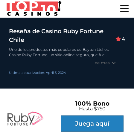
Reseña de Casino Ruby Fortune
4
Chile
Uno de los productos más populares de Bayton Ltd, es
Casino Ruby Fortune, un sitio online seguro, que fue
creado en el año 2003, y que ya cuenta con su versión
Lee mas
para los jugadores Chilenos. Lleno de glamour, brillo y lujo,
este sitio se creó con la finalidad de proporcionar una
Última actualización: April 5, 2024
experiencia de juego premium de talla mundial. Averigua
todo mientras te contamos todo lo que RubyFortune
tiene para ofrecerte, incluidos los últimos bonos, su
extensa biblioteca de juegos, sus juegos móviles,
opciones de depósito y retiro a su disposición, premios y
100% Bono
licencias, ¡y mucho más!
Hasta $750
Juega aquí