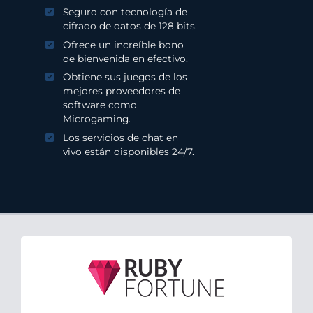
Seguro con tecnología de
cifrado de datos de 128 bits.
Ofrece un increíble bono
de bienvenida en efectivo.
Obtiene sus juegos de los
mejores proveedores de
software como
Microgaming.
Los servicios de chat en
vivo están disponibles 24/7.