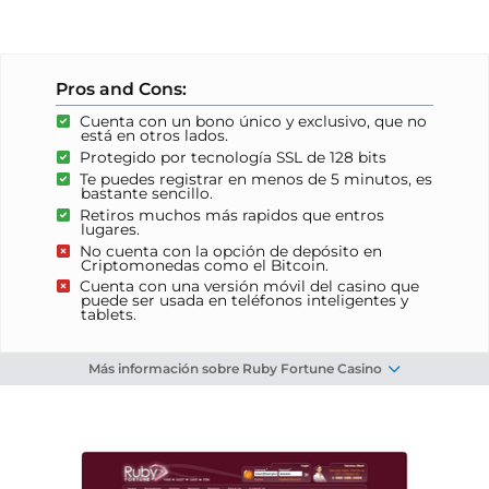
Pros and Cons:
Cuenta con un bono único y exclusivo, que no
está en otros lados.
Protegido por tecnología SSL de 128 bits
Te puedes registrar en menos de 5 minutos, es
bastante sencillo.
Retiros muchos más rapidos que entros
lugares.
No cuenta con la opción de depósito en
Criptomonedas como el Bitcoin.
Cuenta con una versión móvil del casino que
puede ser usada en teléfonos inteligentes y
tablets.
Más información sobre Ruby Fortune Casino