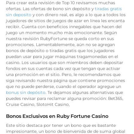
Para crear esta revisión de Top 10 revisamos muchas
ofertas. Las ofertas de bono sin depósito y
tiradas gratis
sin deposito
y con dinero real, es algo a lo que a todos los
jugadores de sitios de juegos de azar en línea les encanta
recibir. Cuenta con beneficios innegables que hacen del
juego un momento mucho más emocionante. Según
nuestra revisión RubyFortune se queda corto en sus
promociones. Lamentablemente, aún no se agregan
bonos de depósito o tiradas gratis que los jugadores
puedan usar para jugar máquinas tragamonedas en el
casino. Los usuarios que son miembros deben depositar
fondos en sus cuentas cada vez que tengan que activar
una promoción en el sitio. Pero, le recomendamos que
siga revisando nuestra página que contiene promociones
que no puede perderse, cuando el operador agregue un
bonus sin depósito
. Te dejamos algunas alternativas que
puedes revisar para reclamar alguna promoción: Bet365,
Cruise Casino, SlotoHit Casino,
Bonos Exclusivos en Ruby Fortune Casino
Este sitio destaca por tener un bono que es bastante
impresionante, un bono de bienvenida de de suma global