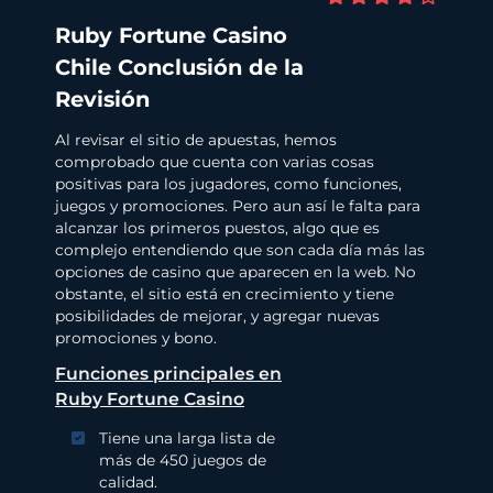
Ruby Fortune Casino
Chile Conclusión de la
Revisión
Al revisar el sitio de apuestas, hemos
comprobado que cuenta con varias cosas
positivas para los jugadores, como funciones,
juegos y promociones. Pero aun así le falta para
alcanzar los primeros puestos, algo que es
complejo entendiendo que son cada día más las
opciones de casino que aparecen en la web. No
obstante, el sitio está en crecimiento y tiene
posibilidades de mejorar, y agregar nuevas
promociones y bono.
Funciones principales en
Ruby Fortune Casino
Tiene una larga lista de
más de 450 juegos de
calidad.