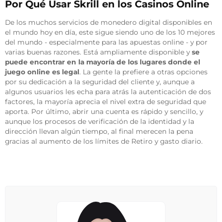
Por Qué Usar Skrill en los Casinos Online
De los muchos servicios de monedero digital disponibles en
el mundo hoy en día, este sigue siendo uno de los 10 mejores
del mundo - especialmente para las apuestas online - y por
varias buenas razones. Está ampliamente disponible y
se
puede encontrar en la mayoría de los lugares donde el
juego online es legal
. La gente la prefiere a otras opciones
por su dedicación a la seguridad del cliente y, aunque a
algunos usuarios les echa para atrás la autenticación de dos
factores, la mayoría aprecia el nivel extra de seguridad que
aporta. Por último, abrir una cuenta es rápido y sencillo, y
aunque los procesos de verificación de la identidad y la
dirección llevan algún tiempo, al final merecen la pena
gracias al aumento de los límites de Retiro y gasto diario.