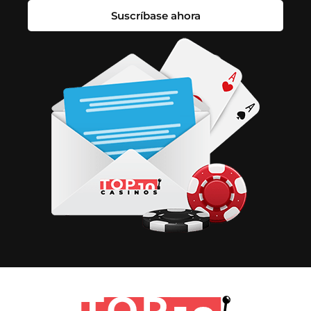
Suscríbase ahora