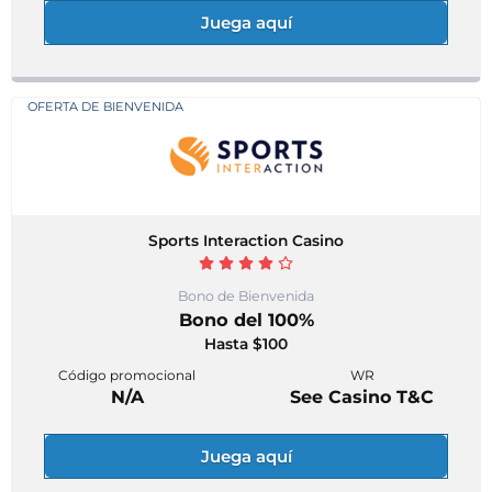
Juega aquí
OFERTA DE BIENVENIDA
Sports Interaction Casino
Bono de Bienvenida
Bono del 100%
Hasta $100
Código promocional
WR
N/A
See Casino T&C
Juega aquí