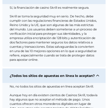
Sí, la financiación de casino Skrill es realmente segura.
Skrill se toma la seguridad muy en serio. De hecho, debe
cumplir con las regulaciones financieras de Estados Unidos,
Reino Unido y la UE, que son algunas de las más estrictas
del mundo. Los usuarios deben someterse a un proceso de
verificación inicial para proteger sus identidades, y la
empresa utiliza encriptación de 128 bits y autenticación de
dos factores para mantener seguros los datos relativos a
cuentas y transacciones. Estas salvaguardas la convierten
en una de las 10 mejores opciones en lo que a seguridad se
refiere, especialmente cuando se trata de proteger datos
para apostar online.
¿Todos los sitios de apuestas en línea lo aceptan?
No, no todos los sitios de apuestas en línea aceptan Skrill.
Aunque hoy en día existen cientos de Casinos Skrill, todavía
hay algunos que no aceptan el método de pago. Unos
cuantos ofrecen otros monederos digitales en lugar de