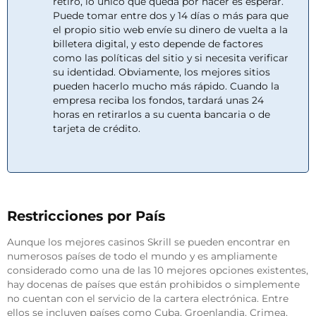
retiro, lo único que queda por hacer es esperar.
Puede tomar entre dos y 14 días o más para que
el propio sitio web envíe su dinero de vuelta a la
billetera digital, y esto depende de factores
como las políticas del sitio y si necesita verificar
su identidad. Obviamente, los mejores sitios
pueden hacerlo mucho más rápido. Cuando la
empresa reciba los fondos, tardará unas 24
horas en retirarlos a su cuenta bancaria o de
tarjeta de crédito.
Restricciones por País
Aunque los mejores casinos Skrill se pueden encontrar en
numerosos países de todo el mundo y es ampliamente
considerado como una de las 10 mejores opciones existentes,
hay docenas de países que están prohibidos o simplemente
no cuentan con el servicio de la cartera electrónica. Entre
ellos se incluyen países como Cuba, Groenlandia, Crimea,