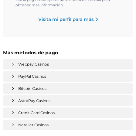
obtener más información.
Visita mi perfil para más
Más métodos de pago
Webpay Casinos
PayPal Casinos
Bitcoin Casinos
AstroPay Casinos
Credit Card Casinos
Neteller Casinos