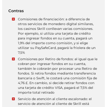
Contras
Comisiones de financiación: a diferencia de
otros servicios de monedero digital similares,
los casinos Skrill conllevan varias comisiones.
Por ejemplo, si utiliza una tarjeta de crédito
para ingresar fondos en su cuenta, pagará un
1,9% del importe como comisión, y si elige
utilizar su PaySafeCard, pagará la friolera de un
7,5%
Comisiones por Retiro de fondos: al igual que le
cobran por ingresar fondos en su cuenta,
también le cobrarán por procesar una Retiro de
fondos. Si retira fondos mediante transferencia
bancaria o Swift, le costará una comisión fija de
4,76 £. En cambio, si decide retirar fondos con
una tarjeta de crédito VISA, pagará el 7,5% del
importe total retirado
Servicio de atención al cliente escalonado: el
servicio de atención al cliente de Skrill está