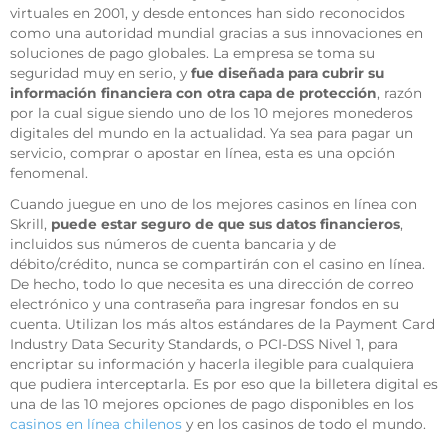
virtuales en 2001, y desde entonces han sido reconocidos
como una autoridad mundial gracias a sus innovaciones en
soluciones de pago globales. La empresa se toma su
seguridad muy en serio, y
fue diseñada para cubrir su
información financiera con otra capa de protección
, razón
por la cual sigue siendo uno de los 10 mejores monederos
digitales del mundo en la actualidad. Ya sea para pagar un
servicio, comprar o apostar en línea, esta es una opción
fenomenal.
Cuando juegue en uno de los mejores casinos en línea con
Skrill,
puede estar seguro de que sus datos financieros
,
incluidos sus números de cuenta bancaria y de
débito/crédito, nunca se compartirán con el casino en línea.
De hecho, todo lo que necesita es una dirección de correo
electrónico y una contraseña para ingresar fondos en su
cuenta. Utilizan los más altos estándares de la Payment Card
Industry Data Security Standards, o PCI-DSS Nivel 1, para
encriptar su información y hacerla ilegible para cualquiera
que pudiera interceptarla. Es por eso que la billetera digital es
una de las 10 mejores opciones de pago disponibles en los
casinos en línea chilenos
y en los casinos de todo el mundo.