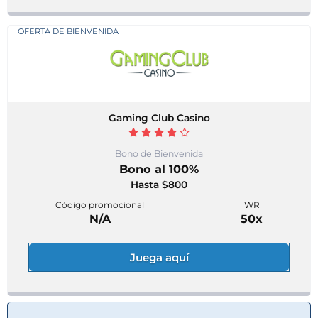
OFERTA DE BIENVENIDA
Gaming Club Casino
Bono de Bienvenida
Bono al 100%
Hasta $800
Código promocional
WR
N/A
50x
Juega aquí