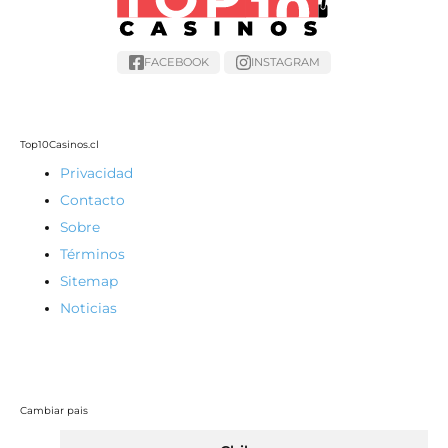
FACEBOOK
INSTAGRAM
Top10Casinos.cl
Privacidad
Contacto
Sobre
Términos
Sitemap
Noticias
Cambiar pais