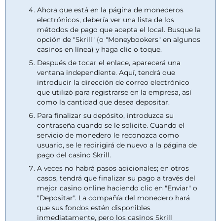
Ahora que está en la página de monederos
electrónicos, debería ver una lista de los
métodos de pago que acepta el local. Busque la
opción de "Skrill" (o "Moneybookers" en algunos
casinos en línea) y haga clic o toque.
Después de tocar el enlace, aparecerá una
ventana independiente. Aquí, tendrá que
introducir la dirección de correo electrónico
que utilizó para registrarse en la empresa, así
como la cantidad que desea depositar.
Para finalizar su depósito, introduzca su
contraseña cuando se le solicite. Cuando el
servicio de monedero le reconozca como
usuario, se le redirigirá de nuevo a la página de
pago del casino Skrill.
A veces no habrá pasos adicionales; en otros
casos, tendrá que finalizar su pago a través del
mejor casino online haciendo clic en "Enviar" o
"Depositar". La compañía del monedero hará
que sus fondos estén disponibles
inmediatamente, pero los casinos Skrill