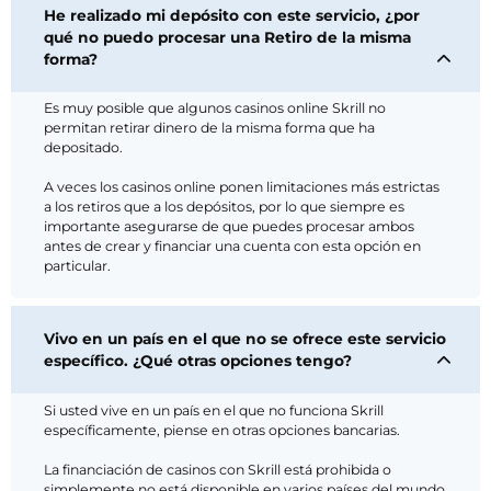
He realizado mi depósito con este servicio, ¿por
qué no puedo procesar una Retiro de la misma
forma?
Es muy posible que algunos casinos online Skrill no
permitan retirar dinero de la misma forma que ha
depositado.
A veces los casinos online ponen limitaciones más estrictas
a los retiros que a los depósitos, por lo que siempre es
importante asegurarse de que puedes procesar ambos
antes de crear y financiar una cuenta con esta opción en
particular.
Vivo en un país en el que no se ofrece este servicio
específico. ¿Qué otras opciones tengo?
Si usted vive en un país en el que no funciona Skrill
específicamente, piense en otras opciones bancarias.
La financiación de casinos con Skrill está prohibida o
simplemente no está disponible en varios países del mundo