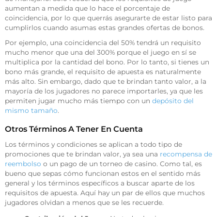
aumentan a medida que lo hace el porcentaje de
coincidencia, por lo que querrás asegurarte de estar listo para
cumplirlos cuando asumas estas grandes ofertas de bonos.
Por ejemplo, una coincidencia del 50% tendrá un requisito
mucho menor que una del 300% porque el juego en sí se
multiplica por la cantidad del bono. Por lo tanto, si tienes un
bono más grande, el requisito de apuesta es naturalmente
más alto. Sin embargo, dado que te brindan tanto valor, a la
mayoría de los jugadores no parece importarles, ya que les
permiten jugar mucho más tiempo con un
depósito del
mismo tamaño
.
Otros Términos A Tener En Cuenta
Los términos y condiciones se aplican a todo tipo de
promociones que te brindan valor, ya sea una
recompensa de
reembolso
o un pago de un torneo de casino. Como tal, es
bueno que sepas cómo funcionan estos en el sentido más
general y los términos específicos a buscar aparte de los
requisitos de apuesta. Aquí hay un par de ellos que muchos
jugadores olvidan a menos que se les recuerde.