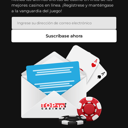
mejores casinos en línea. ¡Regístrese y manténgase
a la vanguardia del juego!
Suscríbase ahora