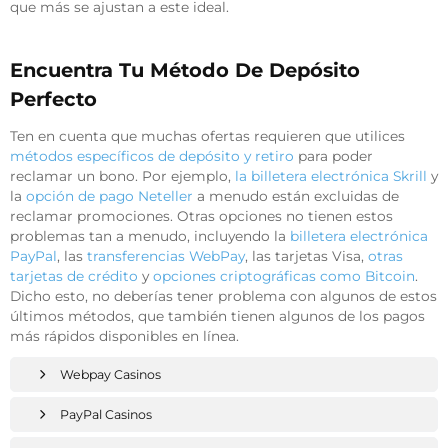
que más se ajustan a este ideal.
Encuentra Tu Método De Depósito
Perfecto
Ten en cuenta que muchas ofertas requieren que utilices
métodos específicos de depósito y retiro
para poder
reclamar un bono. Por ejemplo,
la billetera electrónica Skrill
y
la
opción de pago Neteller
a menudo están excluidas de
reclamar promociones. Otras opciones no tienen estos
problemas tan a menudo, incluyendo la
billetera electrónica
PayPal
, las
transferencias WebPay
, las tarjetas Visa,
otras
tarjetas de crédito
y
opciones criptográficas como Bitcoin
.
Dicho esto, no deberías tener problema con algunos de estos
últimos métodos, que también tienen algunos de los pagos
más rápidos disponibles en línea.
Webpay Casinos
PayPal Casinos