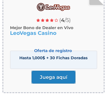
(
4
/5)
Mejor Bono de Dealer en Vivo
LeoVegas Casino
Hasta 1,000$ + 30 Fichas Doradas
Juega aquí