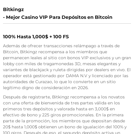
Bitkingz
- Mejor Casino VIP Para Depósitos en Bitcoin
100% Hasta 1,000$ + 100 FS
Además de ofrecer transacciones relámpago a través de
Bitcoin, Bitkingz recompensa a los miembros que
permanecen leales al sitio con bonos VIP exclusivos y un gran
lobby con miles de tragamonedas 3D, mesas elegantes y
variantes de blackjack y ruleta dirigidas por dealers en vivo. El
operador está gestionado por DAMA N.V y licenciado por las
autoridades de Curazao, lo que lo convierte en un sitio
legítimo digno de consideración en 2026.
Después de registrarte, Bitkingz recompensa a los novatos
con una oferta de bienvenida de tres partes válida en los
primeros tres depósitos y valorada hasta en 3,000$ en
efectivo de bono y 225 giros promocionales. En la primera
parte de la promoción, los miembros que depositan desde
20$ hasta 1,000$ obtienen un bono de igualación del 100% y
100 giros. Después de eso, el segundo depósito activa un