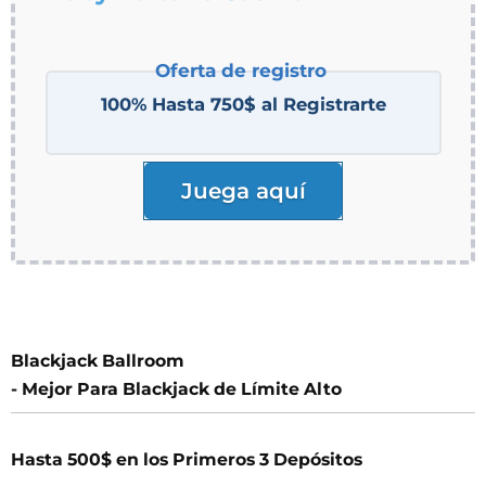
100% Hasta 750$ al Registrarte
Juega aquí
Blackjack Ballroom
- Mejor Para Blackjack de Límite Alto
Hasta 500$ en los Primeros 3 Depósitos