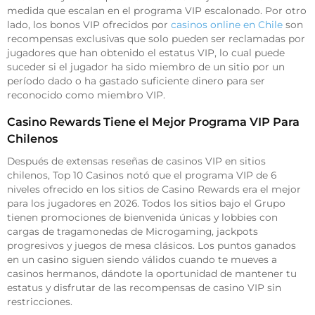
medida que escalan en el programa VIP escalonado. Por otro
lado, los bonos VIP ofrecidos por
casinos online en Chile
son
recompensas exclusivas que solo pueden ser reclamadas por
jugadores que han obtenido el estatus VIP, lo cual puede
suceder si el jugador ha sido miembro de un sitio por un
período dado o ha gastado suficiente dinero para ser
reconocido como miembro VIP.
Casino Rewards Tiene el Mejor Programa VIP Para
Chilenos
Después de extensas reseñas de casinos VIP en sitios
chilenos, Top 10 Casinos notó que el programa VIP de 6
niveles ofrecido en los sitios de Casino Rewards era el mejor
para los jugadores en 2026. Todos los sitios bajo el Grupo
tienen promociones de bienvenida únicas y lobbies con
cargas de tragamonedas de Microgaming, jackpots
progresivos y juegos de mesa clásicos. Los puntos ganados
en un casino siguen siendo válidos cuando te mueves a
casinos hermanos, dándote la oportunidad de mantener tu
estatus y disfrutar de las recompensas de casino VIP sin
restricciones.