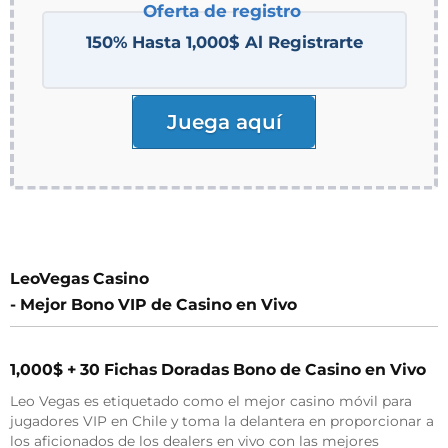
150% Hasta 1,000$ Al Registrarte
Juega aquí
LeoVegas Casino
- Mejor Bono VIP de Casino en Vivo
1,000$ + 30 Fichas Doradas Bono de Casino en Vivo
Leo Vegas es etiquetado como el mejor casino móvil para
jugadores VIP en Chile y toma la delantera en proporcionar a
los aficionados de los dealers en vivo con las mejores