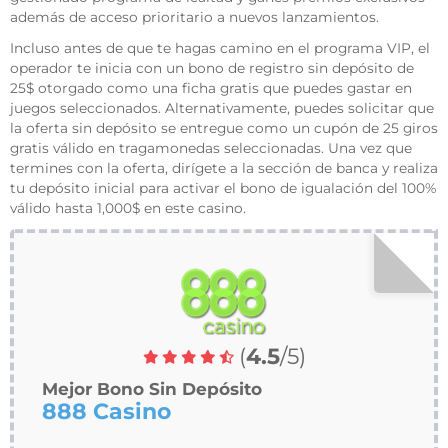
además de acceso prioritario a nuevos lanzamientos.
Incluso antes de que te hagas camino en el programa VIP, el
operador te inicia con un bono de registro sin depósito de
25$ otorgado como una ficha gratis que puedes gastar en
juegos seleccionados. Alternativamente, puedes solicitar que
la oferta sin depósito se entregue como un cupón de 25 giros
gratis válido en tragamonedas seleccionadas. Una vez que
termines con la oferta, dirígete a la sección de banca y realiza
tu depósito inicial para activar el bono de igualación del 100%
válido hasta 1,000$ en este casino.
(
4.5
/5)
Mejor Bono Sin Depósito
888 Casino