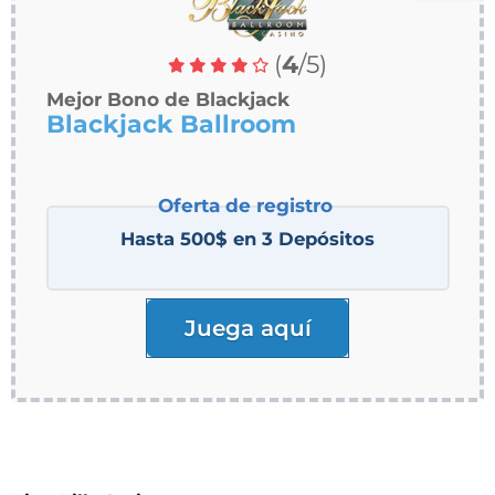
(
4
/5)
Mejor Bono de Blackjack
Blackjack Ballroom
Hasta 500$ en 3 Depósitos
Juega aquí