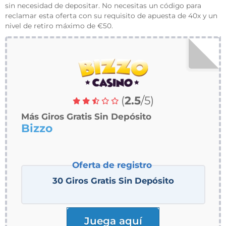
sin necesidad de depositar. No necesitas un código para
reclamar esta oferta con su requisito de apuesta de 40x y un
nivel de retiro máximo de €50.
(
2.5
/5)
Más Giros Gratis Sin Depósito
Bizzo
30 Giros Gratis Sin Depósito
Juega aquí