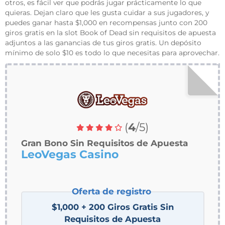
otros, es fácil ver que podrás jugar prácticamente lo que
quieras. Dejan claro que les gusta cuidar a sus jugadores, y
puedes ganar hasta $1,000 en recompensas junto con 200
giros gratis en la slot Book of Dead sin requisitos de apuesta
adjuntos a las ganancias de tus giros gratis. Un depósito
mínimo de solo $10 es todo lo que necesitas para aprovechar.
(
4
/5)
Gran Bono Sin Requisitos de Apuesta
LeoVegas Casino
$1,000 + 200 Giros Gratis Sin
Requisitos de Apuesta