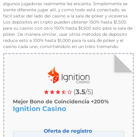
algunos jugadores realmente les encanta. Simplemente se
siente diferente jugar allí, y como todo está conectado, es
fácil saltar del lado del casino a la sala de póker y viceversa.
Los depósitos en cripto pueden obtener 150% hasta $1,500
para su casino con otro 150% hasta $1,500 solo para la sala de
póker. De manera similar, usar otros métodos de depósito
reduce esto a 100% hasta $1,000 para la sala de póker y el
casino cada uno, convirtiéndolo en un trato tremendo.
(
3.5
/5)
Mejor Bono de Coincidencia +200%
Ignition Casino