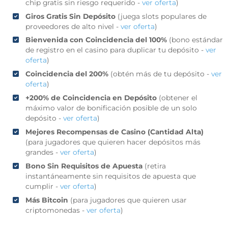
chip gratis sin riesgo requerido -
ver oferta
)
Giros Gratis Sin Depósito
(juega slots populares de
proveedores de alto nivel -
ver oferta
)
Bienvenida con Coincidencia del 100%
(bono estándar
de registro en el casino para duplicar tu depósito -
ver
oferta
)
Coincidencia del 200%
(obtén más de tu depósito -
ver
oferta
)
+200% de Coincidencia en Depósito
(obtener el
máximo valor de bonificación posible de un solo
depósito -
ver oferta
)
Mejores Recompensas de Casino (Cantidad Alta)
(para jugadores que quieren hacer depósitos más
grandes -
ver oferta
)
Bono Sin Requisitos de Apuesta
(retira
instantáneamente sin requisitos de apuesta que
cumplir -
ver oferta
)
Más Bitcoin
(para jugadores que quieren usar
criptomonedas -
ver oferta
)