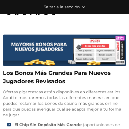
Saltar a la sección
Los Bonos Más Grandes Para Nuevos
Jugadores Revisados
Ofertas gigantescas están disponibles en diferentes estilos.
Aquí te mostraremos todas las diferentes maneras en que
puedes reclamar los bonos de casino más grandes online
para que puedas averiguar cuál se adapta mejor a tu forma
de jugar.
El Chip Sin Depósito Más Grande
(oportunidades de