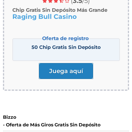
(
3.5
/5)
Chip Gratis Sin Depósito Más Grande
Raging Bull Casino
50 Chip Gratis Sin Depósito
Juega aquí
Bizzo
- Oferta de Más Giros Gratis Sin Depósito