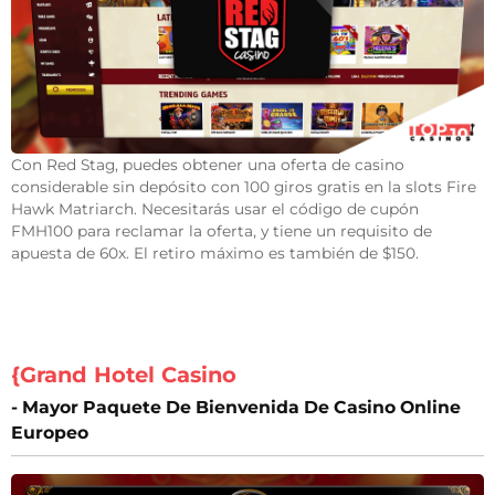
Con Red Stag, puedes obtener una oferta de casino
considerable sin depósito con 100 giros gratis en la slots Fire
Hawk Matriarch. Necesitarás usar el código de cupón
FMH100 para reclamar la oferta, y tiene un requisito de
apuesta de 60x. El retiro máximo es también de $150.
{Grand Hotel Casino
- Mayor Paquete De Bienvenida De Casino Online
Europeo