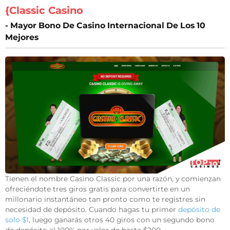
{Classic Casino
- Mayor Bono De Casino Internacional De Los 10
Mejores
Tienen el nombre Casino Classic por una razón, y comienzan
ofreciéndote tres giros gratis para convertirte en un
millonario instantáneo tan pronto como te registres sin
necesidad de depósito. Cuando hagas tu primer
depósito de
solo $1
, luego ganarás otros 40 giros con un segundo bono
de depósito al 100% por valor de hasta $200.