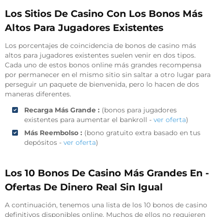
Los Sitios De Casino Con Los Bonos Más
Altos Para Jugadores Existentes
Los porcentajes de coincidencia de bonos de casino más
altos para jugadores existentes suelen venir en dos tipos.
Cada uno de estos bonos online más grandes recompensa
por permanecer en el mismo sitio sin saltar a otro lugar para
perseguir un paquete de bienvenida, pero lo hacen de dos
maneras diferentes.
Recarga Más Grande :
(bonos para jugadores
existentes para aumentar el bankroll -
ver oferta
)
Más Reembolso :
(bono gratuito extra basado en tus
depósitos -
ver oferta
)
Los 10 Bonos De Casino Más Grandes En -
Ofertas De Dinero Real Sin Igual
A continuación, tenemos una lista de los 10 bonos de casino
definitivos disponibles online. Muchos de ellos no requieren