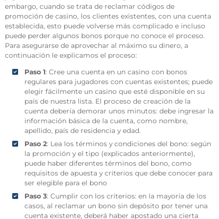
embargo, cuando se trata de reclamar códigos de
promoción de casino, los clientes existentes, con una cuenta
establecida, esto puede volverse más complicado e incluso
puede perder algunos bonos porque no conoce el proceso.
Para asegurarse de aprovechar al máximo su dinero, a
continuación le explicamos el proceso:
Paso 1
: Cree una cuenta en un casino con bonos
regulares para jugadores con cuentas existentes; puede
elegir fácilmente un casino que esté disponible en su
país de nuestra lista. El proceso de creación de la
cuenta debería demorar unos minutos: debe ingresar la
información básica de la cuenta, como nombre,
apellido, país de residencia y edad.
Paso 2
: Lea los términos y condiciones del bono: según
la promoción y el tipo (explicados anteriormente),
puede haber diferentes términos del bono, como
requisitos de apuesta y criterios que debe conocer para
ser elegible para el bono
Paso 3
: Cumplir con los criterios: en la mayoría de los
casos, al reclamar un bono sin depósito por tener una
cuenta existente, deberá haber apostado una cierta