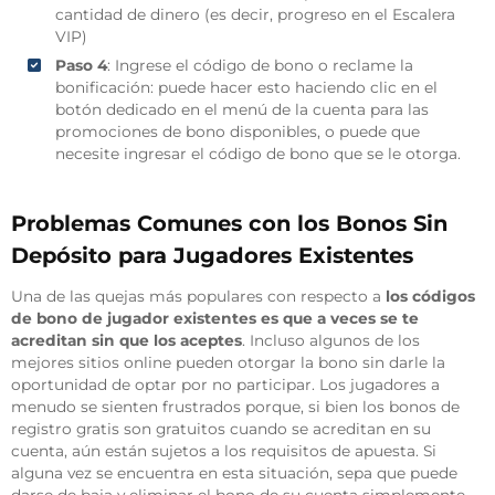
cantidad de dinero (es decir, progreso en el Escalera
VIP)
Paso 4
: Ingrese el código de bono o reclame la
bonificación: puede hacer esto haciendo clic en el
botón dedicado en el menú de la cuenta para las
promociones de bono disponibles, o puede que
necesite ingresar el código de bono que se le otorga.
Problemas Comunes con los Bonos Sin
Depósito para Jugadores Existentes
Una de las quejas más populares con respecto a
los códigos
de bono de jugador existentes es que a veces se te
acreditan sin que los aceptes
. Incluso algunos de los
mejores sitios online pueden otorgar la bono sin darle la
oportunidad de optar por no participar. Los jugadores a
menudo se sienten frustrados porque, si bien los bonos de
registro gratis son gratuitos cuando se acreditan en su
cuenta, aún están sujetos a los requisitos de apuesta. Si
alguna vez se encuentra en esta situación, sepa que puede