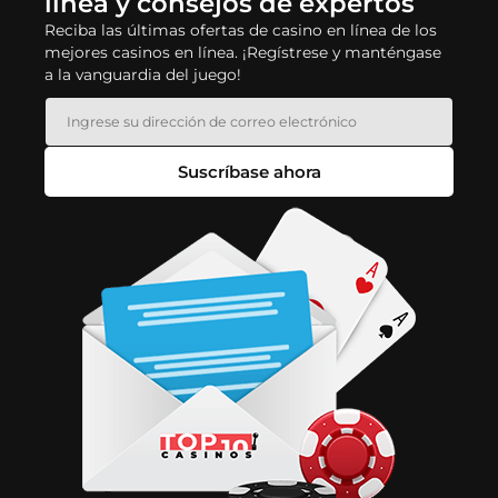
línea y consejos de expertos
Reciba las últimas ofertas de casino en línea de los
mejores casinos en línea. ¡Regístrese y manténgase
a la vanguardia del juego!
Suscríbase ahora