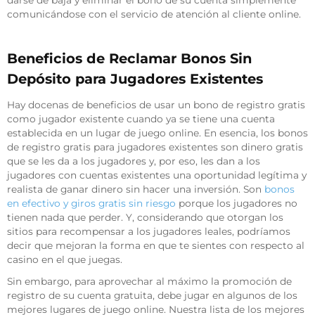
darse de baja y eliminar el bono de su cuenta simplemente
comunicándose con el servicio de atención al cliente online.
Beneficios de Reclamar Bonos Sin
Depósito para Jugadores Existentes
Hay docenas de beneficios de usar un bono de registro gratis
como jugador existente cuando ya se tiene una cuenta
establecida en un lugar de juego online. En esencia, los bonos
de registro gratis para jugadores existentes son dinero gratis
que se les da a los jugadores y, por eso, les dan a los
jugadores con cuentas existentes una oportunidad legítima y
realista de ganar dinero sin hacer una inversión. Son
bonos
en efectivo y giros gratis sin riesgo
porque los jugadores no
tienen nada que perder. Y, considerando que otorgan los
sitios para recompensar a los jugadores leales, podríamos
decir que mejoran la forma en que te sientes con respecto al
casino en el que juegas.
Sin embargo, para aprovechar al máximo la promoción de
registro de su cuenta gratuita, debe jugar en algunos de los
mejores lugares de juego online. Nuestra lista de los mejores