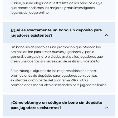
O bien, puede elegir de nuestra lista de los principales, ya
que recomendamos los mejores y más investigados
lugares de juego online.
¿Qué es exactamente un bono sin depósito para
jugadores existentes?
Un bono sin depósito es una promoción que ofrecen los
casinos online para atraer nuevos jugadores y, por lo
general, otorga dinero o tiradas gratis a los jugadores que
crean una cuenta, sin necesidad de realizar un depósito.
Sin embargo, algunos de los mejores sitios no tienen
promociones de depósito para jugadores con cuentas
existentes como parte del programa VIP u otras
promociones mensuales o semanales para jugadores leales.
¿Cómo obtengo un código de bono sin depósito
para jugadores existentes?