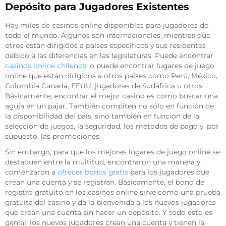
Depósito para Jugadores Existentes
Hay miles de casinos online disponibles para jugadores de
todo el mundo. Algunos son internacionales, mientras que
otros están dirigidos a países específicos y sus residentes
debido a las diferencias en las legislaturas. Puede encontrar
casinos online chilenos
, o puede encontrar lugares de juego
online que están dirigidos a otros países como Perú, México,
Colombia Canadá, EEUU, jugadores de Sudáfrica u otros.
Básicamente, encontrar el mejor casino es como buscar una
aguja en un pajar. También compiten no sólo en función de
la disponibilidad del país, sino también en función de la
selección de juegos, la seguridad, los métodos de pago y, por
supuesto, las promociones.
Sin embargo, para que los mejores lugares de juego online se
destaquen entre la multitud, encontraron una manera y
comenzaron a
ofrecer bonos gratis
para los jugadores que
crean una cuenta y se registran. Básicamente, el bono de
registro gratuito en los casinos online sirve como una prueba
gratuita del casino y da la bienvenida a los nuevos jugadores
que crean una cuenta sin hacer un depósito. Y todo esto es
genial: los nuevos jugadores crean una cuenta y tienen la