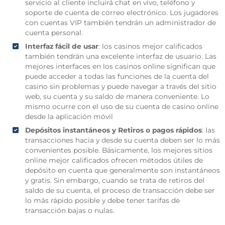
servicio al cliente incluirá chat en vivo, teléfono y
soporte de cuenta de correo electrónico. Los jugadores
con cuentas VIP también tendrán un administrador de
cuenta personal.
Interfaz fácil de usar
: los casinos mejor calificados
también tendrán una excelente interfaz de usuario. Las
mejores interfaces en los casinos online significan que
puede acceder a todas las funciones de la cuenta del
casino sin problemas y puede navegar a través del sitio
web, su cuenta y su saldo de manera conveniente. Lo
mismo ocurre con el uso de su cuenta de casino online
desde la aplicación móvil
Depósitos instantáneos y Retiros o pagos rápidos
: las
transacciones hacia y desde su cuenta deben ser lo más
convenientes posible. Básicamente, los mejores sitios
online mejor calificados ofrecen métodos útiles de
depósito en cuenta que generalmente son instantáneos
y gratis. Sin embargo, cuando se trata de retiros del
saldo de su cuenta, el proceso de transacción debe ser
lo más rápido posible y debe tener tarifas de
transacción bajas o nulas.