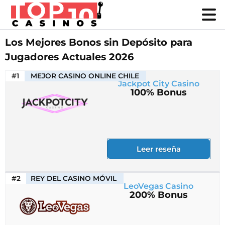
Los Mejores Bonos sin Depósito para
Jugadores Actuales 2026
#1
MEJOR CASINO ONLINE CHILE
Jackpot City Casino
100% Bonus
Leer reseña
#2
REY DEL CASINO MÓVIL
LeoVegas Casino
200% Bonus