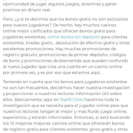
oportunidad de jugar algunos juegos, divertirse y ganar
premios en dinero real.
Pero, ¿y si te decimos que los bonos gratis no son exclusivos
para nuevos jugadores? De hecho, hay muchos casinos
online mejor calificados que ofrecen bonos gratis para
jugadores existentes,
como bonos sin depósito
para clientes
existentes, tiradas gratis , devolución de efectivo gratis y otras
excelentes promociones. Hay muchas promociones de
registro gratuito, promociones de primer depósito, códigos
de bono y promociones de bienvenida que pueden confundir
al nuevo jugador que crea una cuenta en un casino online
por primera vez, y es por eso que estamos aquí.
Teniendo en cuenta que los bonos para jugadores existentes
no son tan frecuentes, decidimos hacer nuestra investigación
y proporcionar a nuestros lectores información útil sobre
ellos. Básicamente, aquí en
Top10 Chile
hacemos toda la
investigación que se necesita para el jugador online para que
nuestros lectores tengan el mejor y más fluido juego online.
experiencia, y estarán informados. Entonces, si está buscando
los 10 mejores mejores casinos online que ofrecerán bonos
de registro gratis para clientes existentes: giros gratis y otras