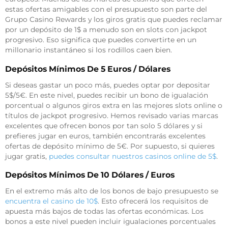
estas ofertas amigables con el presupuesto son parte del
Grupo Casino Rewards y los giros gratis que puedes reclamar
por un depósito de 1$ a menudo son en slots con jackpot
progresivo. Eso significa que puedes convertirte en un
millonario instantáneo si los rodillos caen bien.
Depósitos Mínimos De 5 Euros / Dólares
Si deseas gastar un poco más, puedes optar por depositar
5$/5€. En este nivel, puedes recibir un bono de igualación
porcentual o algunos giros extra en las mejores slots online o
títulos de jackpot progresivo. Hemos revisado varias marcas
excelentes que ofrecen bonos por tan solo 5 dólares y si
prefieres jugar en euros, también encontrarás excelentes
ofertas de depósito mínimo de 5€. Por supuesto, si quieres
jugar gratis,
puedes consultar nuestros casinos online de 5$
.
Depósitos Mínimos De 10 Dólares / Euros
En el extremo más alto de los bonos de bajo presupuesto se
encuentra el casino de 10$
. Esto ofrecerá los requisitos de
apuesta más bajos de todas las ofertas económicas. Los
bonos a este nivel pueden incluir igualaciones porcentuales