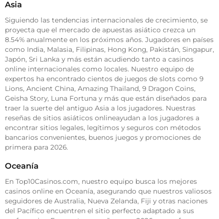
Asia
Siguiendo las tendencias internacionales de crecimiento, se
proyecta que el mercado de apuestas asiático crezca un
8.54% anualmente en los próximos años. Jugadores en países
como India, Malasia, Filipinas, Hong Kong, Pakistán, Singapur,
Japón, Sri Lanka y más están acudiendo tanto a casinos
online internacionales como locales. Nuestro equipo de
expertos ha encontrado cientos de juegos de slots como 9
Lions, Ancient China, Amazing Thailand, 9 Dragon Coins,
Geisha Story, Luna Fortuna y más que están diseñados para
traer la suerte del antiguo Asia a los jugadores. Nuestras
reseñas de sitios asiáticos onlineayudan a los jugadores a
encontrar sitios legales, legítimos y seguros con métodos
bancarios convenientes, buenos juegos y promociones de
primera para 2026.
Oceanía
En Top10Casinos.com, nuestro equipo busca los mejores
casinos online en Oceanía, asegurando que nuestros valiosos
seguidores de Australia, Nueva Zelanda, Fiji y otras naciones
del Pacífico encuentren el sitio perfecto adaptado a sus