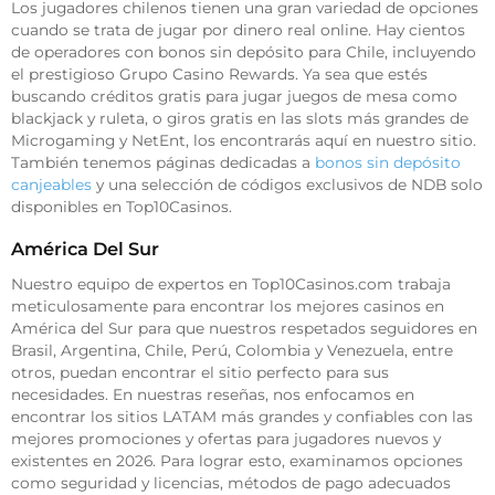
Los jugadores chilenos tienen una gran variedad de opciones
cuando se trata de jugar por dinero real online. Hay cientos
de operadores con bonos sin depósito para Chile, incluyendo
el prestigioso Grupo Casino Rewards. Ya sea que estés
buscando créditos gratis para jugar juegos de mesa como
blackjack y ruleta, o giros gratis en las slots más grandes de
Microgaming y NetEnt, los encontrarás aquí en nuestro sitio.
También tenemos páginas dedicadas a
bonos sin depósito
canjeables
y una selección de códigos exclusivos de NDB solo
disponibles en Top10Casinos.
América Del Sur
Nuestro equipo de expertos en Top10Casinos.com trabaja
meticulosamente para encontrar los mejores casinos en
América del Sur para que nuestros respetados seguidores en
Brasil, Argentina, Chile, Perú, Colombia y Venezuela, entre
otros, puedan encontrar el sitio perfecto para sus
necesidades. En nuestras reseñas, nos enfocamos en
encontrar los sitios LATAM más grandes y confiables con las
mejores promociones y ofertas para jugadores nuevos y
existentes en 2026. Para lograr esto, examinamos opciones
como seguridad y licencias, métodos de pago adecuados