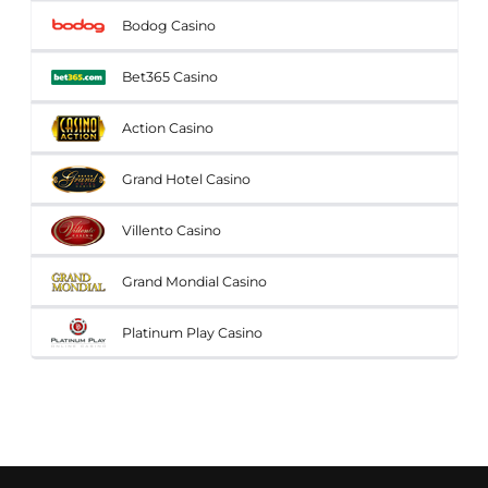
Bodog Casino
Bet365 Casino
Action Casino
Grand Hotel Casino
Villento Casino
Grand Mondial Casino
Platinum Play Casino