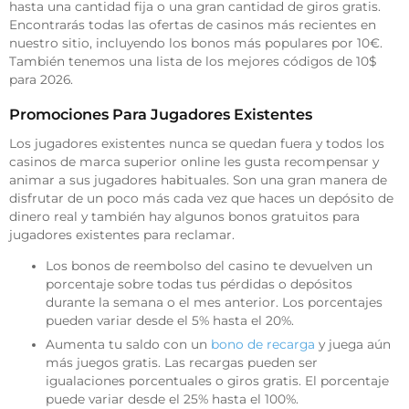
hasta una cantidad fija o una gran cantidad de giros gratis.
Encontrarás todas las ofertas de casinos más recientes en
nuestro sitio, incluyendo los bonos más populares por 10€.
También tenemos una lista de los mejores códigos de 10$
para 2026.
Promociones Para Jugadores Existentes
Los jugadores existentes nunca se quedan fuera y todos los
casinos de marca superior online les gusta recompensar y
animar a sus jugadores habituales. Son una gran manera de
disfrutar de un poco más cada vez que haces un depósito de
dinero real y también hay algunos bonos gratuitos para
jugadores existentes para reclamar.
Los bonos de reembolso del casino te devuelven un
porcentaje sobre todas tus pérdidas o depósitos
durante la semana o el mes anterior. Los porcentajes
pueden variar desde el 5% hasta el 20%.
Aumenta tu saldo con un
bono de recarga
y juega aún
más juegos gratis. Las recargas pueden ser
igualaciones porcentuales o giros gratis. El porcentaje
puede variar desde el 25% hasta el 100%.